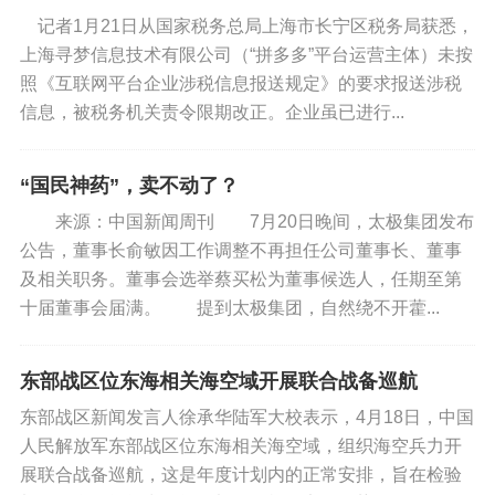
考试，考试名称改为“学业质量抽测”，在原来统考试
记者1月21日从国家税务总局上海市长宁区税务局获悉，
卷的基础上，学校替换了其中5分的题目。此外，区
上海寻梦信息技术有限公司（“拼多多”平台运营主体）未按
里还会抽取三到五成试卷统一阅卷，并将平均分反
照《互联网平台企业涉税信息报送规定》的要求报送涉税
馈给学校。
信息，被税务机关责令限期改正。企业虽已进行...
“统考最初设立，是为了监测区域内的办学质
“国民神药”，卖不动了？
量，但在过去的实践中，统考的排名被过度重视，
学情诊断功能被弱化了。”浙江大学科举学与考试研
来源：中国新闻周刊 7月20日晚间，太极集团发布
公告，董事长俞敏因工作调整不再担任公司董事长、董事
究中心副主任李木洲对《中国新闻周刊》表示。刘
及相关职务。董事会选举蔡买松为董事候选人，任期至第
然认为，统考与分数排名、考核奖惩等挂钩后，这
十届董事会届满。 提到太极集团，自然绕不开藿...
把原本用来衡量教学质量的“尺子”，逐渐变了味。
白露对《中国新闻周刊》介绍，此前每学期的
东部战区位东海相关海空域开展联合战备巡航
全区统考结束后，不会公布具体名次，而是将学生
东部战区新闻发言人徐承华陆军大校表示，4月18日，中国
的成绩划分为10多个等级。但每逢新学期，教师会
人民解放军东部战区位东海相关海空域，组织海空兵力开
展联合战备巡航，这是年度计划内的正常安排，旨在检验
收到上学期的班级统考平均分，校领导也会依据平