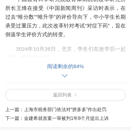
所长王烽在接受《中国新闻周刊》采访时表示，在
过去“唯分数”“唯升学”的评价导向下，中小学生长期
承受过重压力，此次改革针对考试“对症下药”，旨在
倒逼学生评价方式的转变。
2024年10月28日，北京，学生们在放学后一起
玩耍。图/视觉中国
阅读剩余的84%
“变味”的统考
白露是广州市一所公立初中的初二英语教师。1
返回列表
月12日，她收到通知，原定于1月22日至23日进行的
全区统考取消，由于来不及自主命题，学校期末考
上一篇：
上海市税务部门依法对“拼多多”作出处罚
试仍沿用原定统考试卷，但全区不再组织统一阅
下一篇：
金建希就首案一审被判1年8个月提出上诉
卷，考试时间也推迟至1月26日至27日。