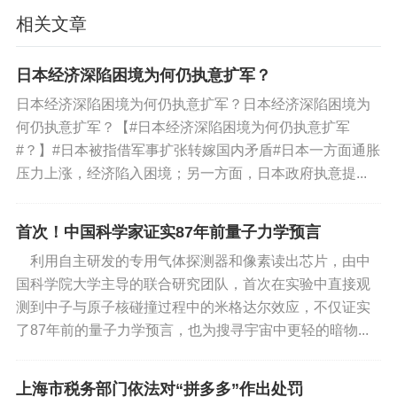
根据学校要求，白露只告诉学生考试延期，并
相关文章
未明确告知取消统考。1月14日，广州市教育局相关
负责人对媒体透露，广州严禁面向非毕业年级组织
日本经济深陷困境为何仍执意扩军？
任何形式的区域性、跨校统一考试或变相统一考
日本经济深陷困境为何仍执意扩军？日本经济深陷困境为
试。白露了解到，包括广州在内，广东省多地已明
何仍执意扩军？【#日本经济深陷困境为何仍执意扩军
确取消非毕业年级统考。
#？】#日本被指借军事扩张转嫁国内矛盾#日本一方面通胀
压力上涨，经济陷入困境；另一方面，日本政府执意提...
目前，多地高中非毕业年级的统考安排尚未最
终确定，在部分已完成初中和小学期末考试的地
首次！中国科学家证实87年前量子力学预言
区，“严禁统考”的执行情况并不一致。西南某市一位
利用自主研发的专用气体探测器和像素读出芯片，由中
初中教师向《中国新闻周刊》透露，接到取消统考
国科学院大学主导的联合研究团队，首次在实验中直接观
的通知后，他所在的区依旧组织了统考。
测到中子与原子核碰撞过程中的米格达尔效应，不仅证实
了87年前的量子力学预言，也为搜寻宇宙中更轻的暗物...
北方某市一位公立小学教师刘然告诉《中国新
闻周刊》，其所在的区六年级学生1月15日完成期末
上海市税务部门依法对“拼多多”作出处罚