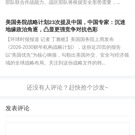
部队联合作战能力。战区部队将根据安全形势需要，...
均分的排名变化，对教师进行奖惩。教师也会将考
核压力传递给学生。刘然观察到，每次统考前，为
了提升成绩，不少教师会挤占非考试科目的课时，
美国务院战略计划23次提及中国，中国专家：沉迷
地缘政治角逐，凸显更强竞争对抗色彩
甚至设法押题、透题。“小学生都如临高考，陷入‘内
【环球时报报道 记者 丁雅栀】美国国务院上周发布
卷式’竞争，师生身心俱疲。”她说。
《2026-2030财年机构战略计划》，这份近20页的报告
“取消统考，是为了遏制学校间的比拼。”王烽介
以“美国优先”为核心纲领，勾勒出美国外交、安全与经济领
域的全球战略布局。关注到这份战略文件的韩...
绍，过去各地以统考成绩为依据，教育局对学校排
名，各方过度依赖分数这一单一指标，将学生
越“捆”越紧，导致中小学生压力过重，多年以来，这
些问题都未得到有效解决。
事实上，这并非教育部首次对中小学生考试问
发表评论
题出手。2021年8月，教育部发布的《关于加强义务
教育学校考试管理的通知》提出，各地不得组织面
向小学和初中非毕业年级的区域性或跨校考试。然