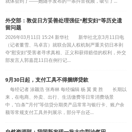
就体会到了——她随手发布的一条抖音视频，吸引了...
外交部：敦促日方妥善处理强征“慰安妇”等历史遗
留问题
2026年03月11日 15:24 新华社 新华社北京3月11日电
（记者董雪、马卓言）就联合国人权机制严重关切日本剥
夺“慰安妇”受害者寻求真相、正义和获得赔偿的权利，外交
部发言人郭嘉昆11日在例行记...
9月30日起，支付工具不得捆绑贷款
每经记者 涂颖浩 张寿林 每经编辑 杨 翼 黄 胜 长期以
来，在电商、外卖、出行、生活缴费等日常消费场景
中，“白条”“月付”等信贷分期类产品常常与银行卡、账户余
额等常规支付工具并列展示，部分平台还...